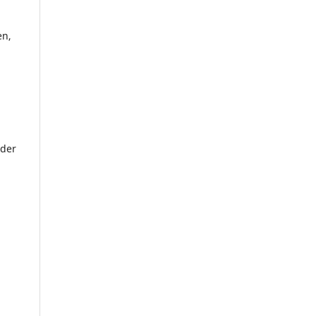
en,
 der
.