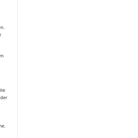
en.
e
en
ite
 der
me.