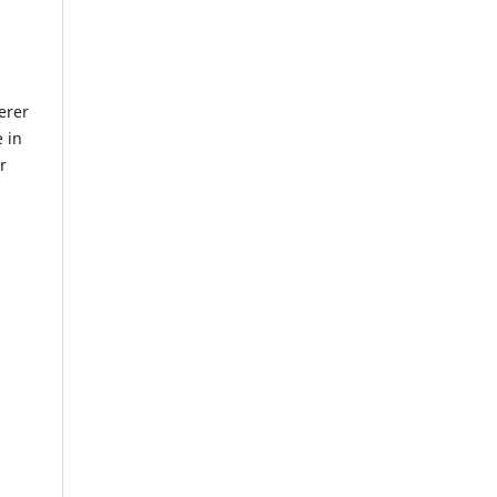
erer
 in
r